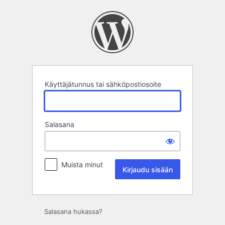
Kirjaudu
sisään
Käyttäjätunnus tai sähköpostiosoite
Salasana
Muista minut
Salasana hukassa?