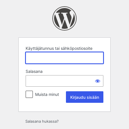
Kirjaudu
sisään
Käyttäjätunnus tai sähköpostiosoite
Salasana
Muista minut
Salasana hukassa?