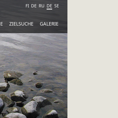
FI
DE
RU
DE
SE
SIIRRY
HAKU:
E
ZIELSUCHE
GALERIE
SISÄLTÖÖN