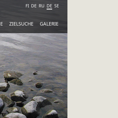
FI
DE
RU
DE
SE
SIIRRY
HAKU:
E
ZIELSUCHE
GALERIE
SISÄLTÖÖN